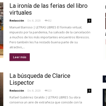
La ironía de las ferias del libro
virtuales
Redacción
-
Dic 8, 2020
432
0
Manuel Barroso | LETRAS LIBRES El formato virtual,
impuesto por la pandemia, ha salvado de la cancelación
a muchos de los más importantes encuentros librescos.
Pero también les ha restado buena parte de su
atractivo,...
Leer más
La búsqueda de Clarice
Lispector
Redacción
-
Dic 8, 2020
323
0
Rafael Gutiérrez Giraldo | LETRAS LIBRES Su obra
conserva un aire de extrañeza que coincide con la