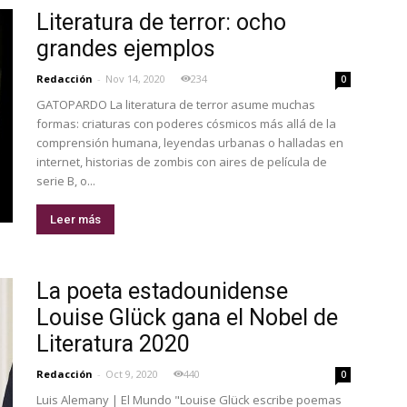
Literatura de terror: ocho
grandes ejemplos
Redacción
-
Nov 14, 2020
234
0
GATOPARDO La literatura de terror asume muchas
formas: criaturas con poderes cósmicos más allá de la
comprensión humana, leyendas urbanas o halladas en
internet, historias de zombis con aires de película de
serie B, o...
Leer más
La poeta estadounidense
Louise Glück gana el Nobel de
Literatura 2020
Redacción
-
Oct 9, 2020
440
0
Luis Alemany | El Mundo "Louise Glück escribe poemas