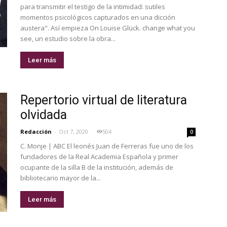
para transmitir el testigo de la intimidad: sutiles
momentos psicológicos capturados en una dicción
austera". Así empieza On Louise Glück. change what you
see, un estudio sobre la obra...
Leer más
Repertorio virtual de literatura
olvidada
Redacción
-
Oct 7, 2020
504
0
C. Monje | ABC El leonés Juan de Ferreras fue uno de los
fundadores de la Real Academia Española y primer
ocupante de la silla B de la institución, además de
bibliotecario mayor de la...
Leer más