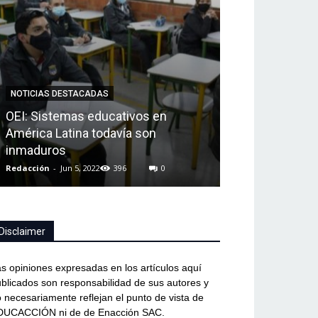
NOTICIAS DESTAC
NOTICIAS DESTACADAS
Argentina: rep
OEI: Sistemas educativos en
actual de educ
América Latina todavía son
aprovechando
inmaduros
tecnológicas
Redacción
-
Jun 5, 2022
396
0
Redacción
-
Jun 5, 
Disclaimer
s opiniones expresadas en los artículos aquí
blicados son responsabilidad de sus autores y
 necesariamente reflejan el punto de vista de
DUCACCIÓN ni de de Enacción SAC.