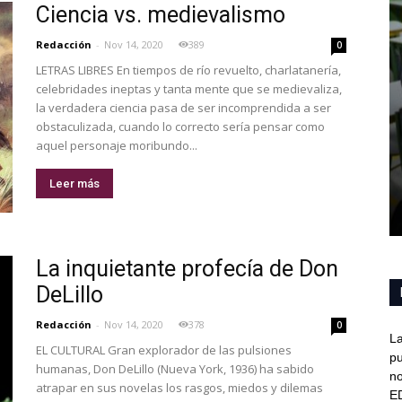
Ciencia vs. medievalismo
Redacción
-
Nov 14, 2020
389
0
LETRAS LIBRES En tiempos de río revuelto, charlatanería,
celebridades ineptas y tanta mente que se medievaliza,
la verdadera ciencia pasa de ser incomprendida a ser
obstaculizada, cuando lo correcto sería pensar como
aquel personaje moribundo...
Leer más
La inquietante profecía de Don
DeLillo
Redacción
-
Nov 14, 2020
378
0
La
EL CULTURAL Gran explorador de las pulsiones
pu
humanas, Don DeLillo (Nueva York, 1936) ha sabido
no
atrapar en sus novelas los rasgos, miedos y dilemas
E