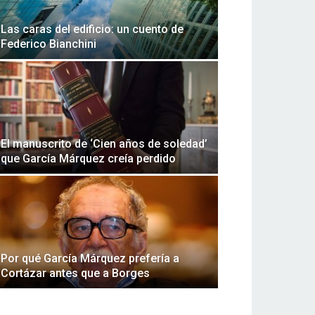
Las caras del edificio: un cuento de
Federico Bianchini
El manuscrito de ‘Cien años de soledad’
que García Márquez creía perdido
Por qué García Márquez prefería a
Cortázar antes que a Borges