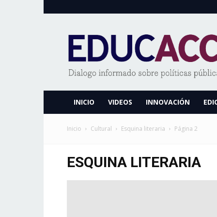
www.educaccionperu.org
INICIO
VIDEOS
INNOVACIÓN
EDI
Inicio
Cultural
Esquina literaria
Página 2
ESQUINA LITERARIA