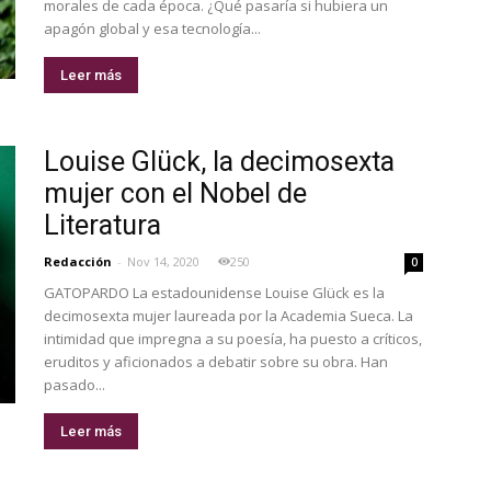
morales de cada época. ¿Qué pasaría si hubiera un
apagón global y esa tecnología...
Leer más
Louise Glück, la decimosexta
mujer con el Nobel de
Literatura
Redacción
-
Nov 14, 2020
250
0
GATOPARDO La estadounidense Louise Glück es la
decimosexta mujer laureada por la Academia Sueca. La
intimidad que impregna a su poesía, ha puesto a críticos,
eruditos y aficionados a debatir sobre su obra. Han
pasado...
Leer más