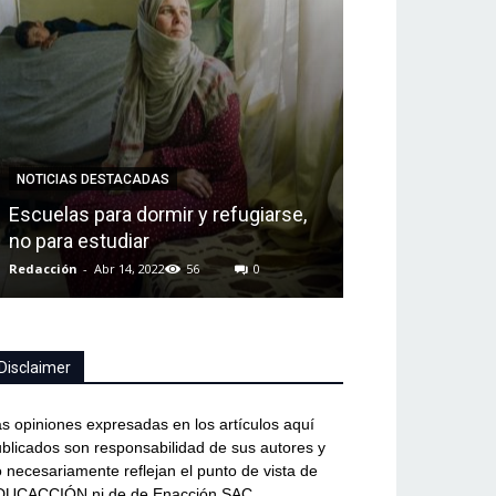
NOTICIAS DESTAC
NOTICIAS DESTACADAS
Jessica Gómez
Escuelas para dormir y refugiarse,
deja huella lo
no para estudiar
mejor”
Redacción
-
Abr 14, 2022
56
0
Redacción
-
Abr 14,
Disclaimer
s opiniones expresadas en los artículos aquí
blicados son responsabilidad de sus autores y
 necesariamente reflejan el punto de vista de
DUCACCIÓN ni de de Enacción SAC.