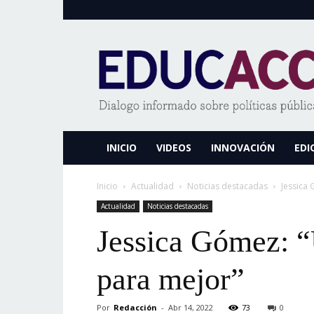
www.educaccionperu.org
INICIO
VIDEOS
INNOVACIÓN
EDI
Inicio
Actualidad
Noticias destacadas
Jessica
Actualidad
Noticias destacadas
Jessica Gómez: “
para mejor”
Por
Redacción
-
Abr 14, 2022
73
0