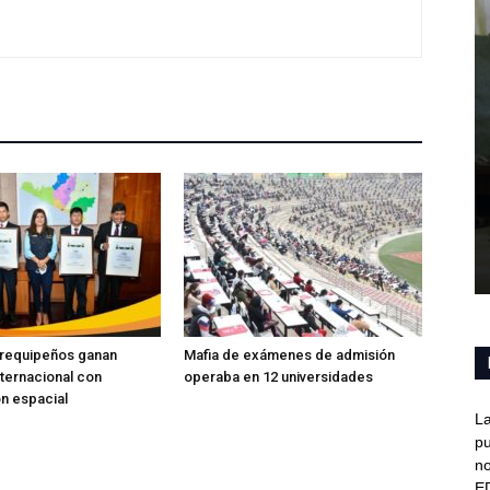
arequipeños ganan
Mafia de exámenes de admisión
ternacional con
operaba en 12 universidades
ón espacial
La
pu
no
E