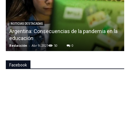
NOTICIAS DESTACADAS
Argentina: Consecuencias de la pandemia en la
educación
c
Redacción
-
Abr 9, 2021
50
0
R
Facebook