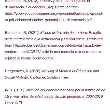
Barrientos, R. (2018). Pobres y ricos: paradojas de la
democracia.
Educaccion
, (42). Retrieved from
https://www.educaccionperu.org/wp-content/uploads/wp-post-
to-pdf-enhanced-cache/1/paradojas-la-democracia.pdf
Barrientos, R. (2021).
El lobo disfrazado de cordero: El daño
de la meritocracia a la democracia y justicia social
. Retrieved
from
https://roberto2008.medium.com/el-lobo-disfrazado-de-
cordero-el-da%C3%B1o-de-la-meritocracia-a-la-democracia-
y-justicia-social-765926b93f81
Hargreaves, A. (2020).
Moving: A Memoir of Education and
Social Mobility
. California: Solution Tree.
INEI. (2019).
Nivel de educación alcanzado por la población de
15 y más años de edad, según ámbito geográfico, 2008-2019
.
Lima: INEI.