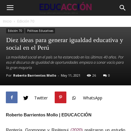
Inicio
Edición 70
Edición 70
Políticas Educativas
Diez ideas para generar igualdad educativa y
social en el Perú
La movilidad social en el país se ha estancado en los últimos 40 años. Por
eso el discurso de igualdad de oportunidades empieza a sonar vacío para
la gran mayoría
Por
Roberto Barrientos Mollo
-
May 11, 2021
26
0
Twitter
WhatsApp
Roberto Barrientos Mollo | EDUCACCIÓN
Rentería, Grompone y Reátegui
(2020)
realizaron un estudio