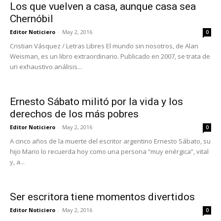
Los que vuelven a casa, aunque casa sea
Chernóbil
Editor Noticiero
-
May 2, 2016
0
Cristian Vásquez / Letras Libres El mundo sin nosotros, de Alan
Weisman, es un libro extraordinario. Publicado en 2007, se trata de
un exhaustivo análisis...
Ernesto Sábato militó por la vida y los
derechos de los más pobres
Editor Noticiero
-
May 2, 2016
0
A cinco años de la muerte del escritor argentino Ernesto Sábato, su
hijo Mario lo recuerda hoy como una persona “muy enérgica”, vital
y, a...
Ser escritora tiene momentos divertidos
Editor Noticiero
-
May 2, 2016
0