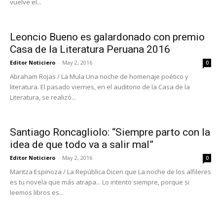
vuelve el...
Leoncio Bueno es galardonado con premio
Casa de la Literatura Peruana 2016
Editor Noticiero
-
May 2, 2016
0
Abraham Rojas / La Mula Una noche de homenaje poético y
literatura. El pasado viernes, en el auditorio de la Casa de la
Literatura, se realizó...
Santiago Roncagliolo: “Siempre parto con la
idea de que todo va a salir mal”
Editor Noticiero
-
May 2, 2016
0
Maritza Espinoza / La República Dicen que La noche de los alfileres
es tu novela que más atrapa... Lo intento siempre, porque si
leemos libros es...