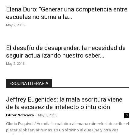
Elena Duro: “Generar una competencia entre
escuelas no suma a la...
May 2, 2016
El desafío de desaprender: la necesidad de
seguir actualizando nuestro saber...
May 2, 2016
ESQUINA LITERARIA
Jeffrey Eugenides: la mala escritura viene
de la escasez de intelecto o intuición
Editor Noticiero
-
May 3, 2016
0
Gloria Esquivel / Arcadia La palabra alemana ruinenlust describe el
placer al observar ruinas. Es un término al que una y otra vez