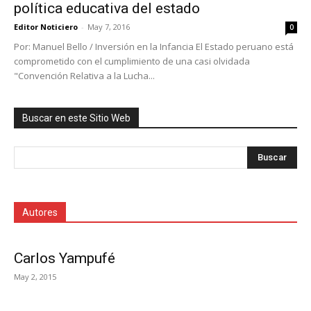
política educativa del estado
Editor Noticiero
-
May 7, 2016
0
Por: Manuel Bello / Inversión en la Infancia El Estado peruano está
comprometido con el cumplimiento de una casi olvidada
"Convención Relativa a la Lucha...
Buscar en este Sitio Web
Autores
Carlos Yampufé
May 2, 2015