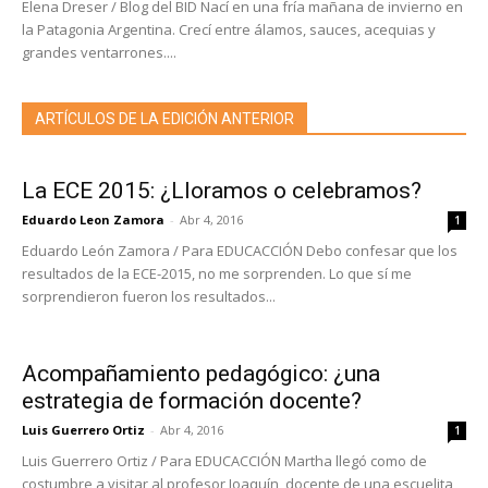
Elena Dreser / Blog del BID Nací en una fría mañana de invierno en
la Patagonia Argentina. Crecí entre álamos, sauces, acequias y
grandes ventarrones....
ARTÍCULOS DE LA EDICIÓN ANTERIOR
La ECE 2015: ¿Lloramos o celebramos?
Eduardo Leon Zamora
-
Abr 4, 2016
1
Eduardo León Zamora / Para EDUCACCIÓN Debo confesar que los
resultados de la ECE-2015, no me sorprenden. Lo que sí me
sorprendieron fueron los resultados...
Acompañamiento pedagógico: ¿una
estrategia de formación docente?
Luis Guerrero Ortiz
-
Abr 4, 2016
1
Luis Guerrero Ortiz / Para EDUCACCIÓN Martha llegó como de
costumbre a visitar al profesor Joaquín, docente de una escuelita