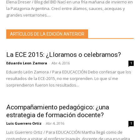
Elena Dreser / Blog del BID Nací en una fría mañana de invierno en
la Patagonia Argentina. Crecí entre álamos, sauces, acequias y
grandes ventarrones....
ARTÍCULOS DE LA EDICIÓN ANTERIOR
La ECE 2015: ¿Lloramos o celebramos?
Eduardo Leon Zamora
-
Abr 4, 2016
1
Eduardo León Zamora / Para EDUCACCIÓN Debo confesar que los
resultados de la ECE-2015, no me sorprenden. Lo que sí me
sorprendieron fueron los resultados...
Acompañamiento pedagógico: ¿una
estrategia de formación docente?
Luis Guerrero Ortiz
-
Abr 4, 2016
1
Luis Guerrero Ortiz / Para EDUCACCIÓN Martha llegó como de
costumbre a visitar al profesor Joaquín, docente de una escuelita