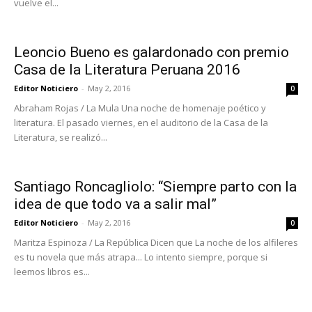
vuelve el...
Leoncio Bueno es galardonado con premio
Casa de la Literatura Peruana 2016
Editor Noticiero
-
May 2, 2016
0
Abraham Rojas / La Mula Una noche de homenaje poético y
literatura. El pasado viernes, en el auditorio de la Casa de la
Literatura, se realizó...
Santiago Roncagliolo: “Siempre parto con la
idea de que todo va a salir mal”
Editor Noticiero
-
May 2, 2016
0
Maritza Espinoza / La República Dicen que La noche de los alfileres
es tu novela que más atrapa... Lo intento siempre, porque si
leemos libros es...