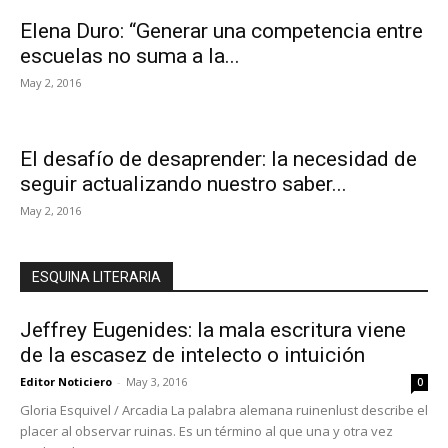
Elena Duro: “Generar una competencia entre
escuelas no suma a la...
May 2, 2016
El desafío de desaprender: la necesidad de
seguir actualizando nuestro saber...
May 2, 2016
ESQUINA LITERARIA
Jeffrey Eugenides: la mala escritura viene
de la escasez de intelecto o intuición
Editor Noticiero
-
May 3, 2016
0
Gloria Esquivel / Arcadia La palabra alemana ruinenlust describe el
placer al observar ruinas. Es un término al que una y otra vez