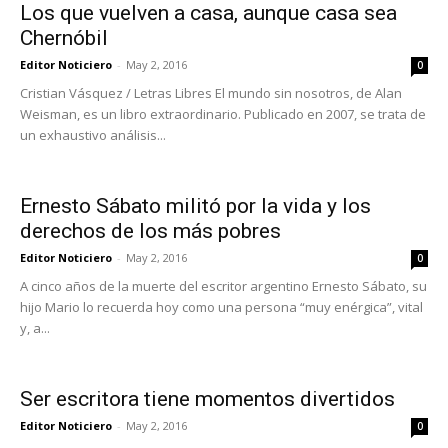
Los que vuelven a casa, aunque casa sea
Chernóbil
Editor Noticiero
-
May 2, 2016
0
Cristian Vásquez / Letras Libres El mundo sin nosotros, de Alan
Weisman, es un libro extraordinario. Publicado en 2007, se trata de
un exhaustivo análisis...
Ernesto Sábato militó por la vida y los
derechos de los más pobres
Editor Noticiero
-
May 2, 2016
0
A cinco años de la muerte del escritor argentino Ernesto Sábato, su
hijo Mario lo recuerda hoy como una persona “muy enérgica”, vital
y, a...
Ser escritora tiene momentos divertidos
Editor Noticiero
-
May 2, 2016
0