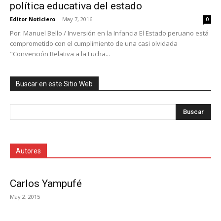
política educativa del estado
Editor Noticiero
-
May 7, 2016
0
Por: Manuel Bello / Inversión en la Infancia El Estado peruano está
comprometido con el cumplimiento de una casi olvidada
"Convención Relativa a la Lucha...
Buscar en este Sitio Web
Autores
Carlos Yampufé
May 2, 2015