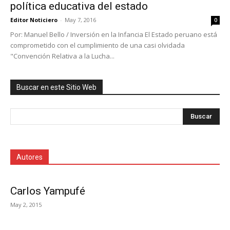
política educativa del estado
Editor Noticiero
-
May 7, 2016
0
Por: Manuel Bello / Inversión en la Infancia El Estado peruano está
comprometido con el cumplimiento de una casi olvidada
"Convención Relativa a la Lucha...
Buscar en este Sitio Web
Autores
Carlos Yampufé
May 2, 2015