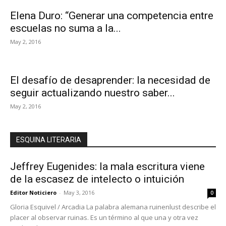
Elena Duro: “Generar una competencia entre
escuelas no suma a la...
May 2, 2016
El desafío de desaprender: la necesidad de
seguir actualizando nuestro saber...
May 2, 2016
ESQUINA LITERARIA
Jeffrey Eugenides: la mala escritura viene
de la escasez de intelecto o intuición
Editor Noticiero
-
May 3, 2016
0
Gloria Esquivel / Arcadia La palabra alemana ruinenlust describe el
placer al observar ruinas. Es un término al que una y otra vez