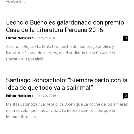
vuelve el...
Leoncio Bueno es galardonado con premio
Casa de la Literatura Peruana 2016
Editor Noticiero
-
May 2, 2016
0
Abraham Rojas / La Mula Una noche de homenaje poético y
literatura. El pasado viernes, en el auditorio de la Casa de la
Literatura, se realizó...
Santiago Roncagliolo: “Siempre parto con la
idea de que todo va a salir mal”
Editor Noticiero
-
May 2, 2016
0
Maritza Espinoza / La República Dicen que La noche de los alfileres
es tu novela que más atrapa... Lo intento siempre, porque si
leemos libros es...