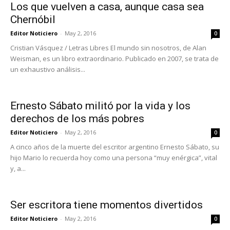
Los que vuelven a casa, aunque casa sea
Chernóbil
Editor Noticiero
-
May 2, 2016
0
Cristian Vásquez / Letras Libres El mundo sin nosotros, de Alan
Weisman, es un libro extraordinario. Publicado en 2007, se trata de
un exhaustivo análisis...
Ernesto Sábato militó por la vida y los
derechos de los más pobres
Editor Noticiero
-
May 2, 2016
0
A cinco años de la muerte del escritor argentino Ernesto Sábato, su
hijo Mario lo recuerda hoy como una persona “muy enérgica”, vital
y, a...
Ser escritora tiene momentos divertidos
Editor Noticiero
-
May 2, 2016
0