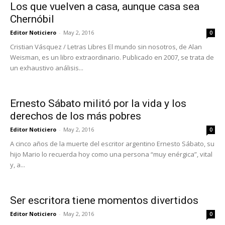
Los que vuelven a casa, aunque casa sea
Chernóbil
Editor Noticiero
-
May 2, 2016
0
Cristian Vásquez / Letras Libres El mundo sin nosotros, de Alan
Weisman, es un libro extraordinario. Publicado en 2007, se trata de
un exhaustivo análisis...
Ernesto Sábato militó por la vida y los
derechos de los más pobres
Editor Noticiero
-
May 2, 2016
0
A cinco años de la muerte del escritor argentino Ernesto Sábato, su
hijo Mario lo recuerda hoy como una persona “muy enérgica”, vital
y, a...
Ser escritora tiene momentos divertidos
Editor Noticiero
-
May 2, 2016
0