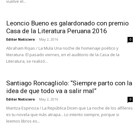
vuelve el...
Leoncio Bueno es galardonado con premio
Casa de la Literatura Peruana 2016
Editor Noticiero
-
May 2, 2016
0
Abraham Rojas / La Mula Una noche de homenaje poético y
literatura. El pasado viernes, en el auditorio de la Casa de la
Literatura, se realizó...
Santiago Roncagliolo: “Siempre parto con la
idea de que todo va a salir mal”
Editor Noticiero
-
May 2, 2016
0
Maritza Espinoza / La República Dicen que La noche de los alfileres
es tu novela que más atrapa... Lo intento siempre, porque si
leemos libros es...