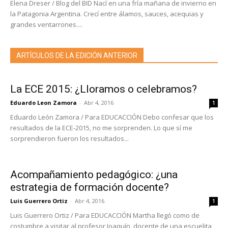
Elena Dreser / Blog del BID Nací en una fría mañana de invierno en
la Patagonia Argentina. Crecí entre álamos, sauces, acequias y
grandes ventarrones....
ARTÍCULOS DE LA EDICIÓN ANTERIOR
La ECE 2015: ¿Lloramos o celebramos?
Eduardo Leon Zamora
-
Abr 4, 2016
1
Eduardo León Zamora / Para EDUCACCIÓN Debo confesar que los
resultados de la ECE-2015, no me sorprenden. Lo que sí me
sorprendieron fueron los resultados...
Acompañamiento pedagógico: ¿una
estrategia de formación docente?
Luis Guerrero Ortiz
-
Abr 4, 2016
1
Luis Guerrero Ortiz / Para EDUCACCIÓN Martha llegó como de
costumbre a visitar al profesor Joaquín, docente de una escuelita