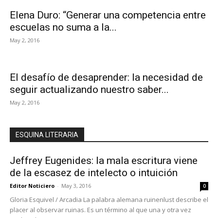
Elena Duro: “Generar una competencia entre
escuelas no suma a la...
May 2, 2016
El desafío de desaprender: la necesidad de
seguir actualizando nuestro saber...
May 2, 2016
ESQUINA LITERARIA
Jeffrey Eugenides: la mala escritura viene
de la escasez de intelecto o intuición
Editor Noticiero
-
May 3, 2016
0
Gloria Esquivel / Arcadia La palabra alemana ruinenlust describe el
placer al observar ruinas. Es un término al que una y otra vez