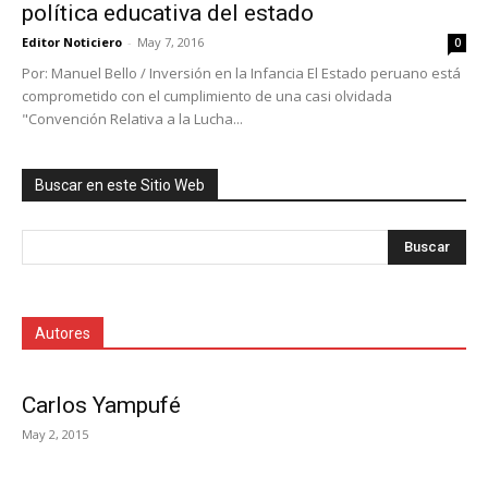
política educativa del estado
Editor Noticiero
-
May 7, 2016
0
Por: Manuel Bello / Inversión en la Infancia El Estado peruano está
comprometido con el cumplimiento de una casi olvidada
"Convención Relativa a la Lucha...
Buscar en este Sitio Web
Autores
Carlos Yampufé
May 2, 2015