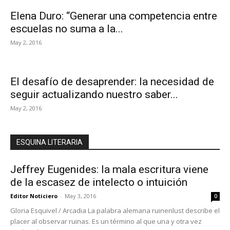
Elena Duro: “Generar una competencia entre
escuelas no suma a la...
May 2, 2016
El desafío de desaprender: la necesidad de
seguir actualizando nuestro saber...
May 2, 2016
ESQUINA LITERARIA
Jeffrey Eugenides: la mala escritura viene
de la escasez de intelecto o intuición
Editor Noticiero
-
May 3, 2016
0
Gloria Esquivel / Arcadia La palabra alemana ruinenlust describe el
placer al observar ruinas. Es un término al que una y otra vez