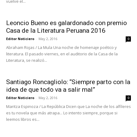
vuelve el...
Leoncio Bueno es galardonado con premio
Casa de la Literatura Peruana 2016
Editor Noticiero
-
May 2, 2016
0
Abraham Rojas / La Mula Una noche de homenaje poético y
literatura. El pasado viernes, en el auditorio de la Casa de la
Literatura, se realizó...
Santiago Roncagliolo: “Siempre parto con la
idea de que todo va a salir mal”
Editor Noticiero
-
May 2, 2016
0
Maritza Espinoza / La República Dicen que La noche de los alfileres
es tu novela que más atrapa... Lo intento siempre, porque si
leemos libros es...