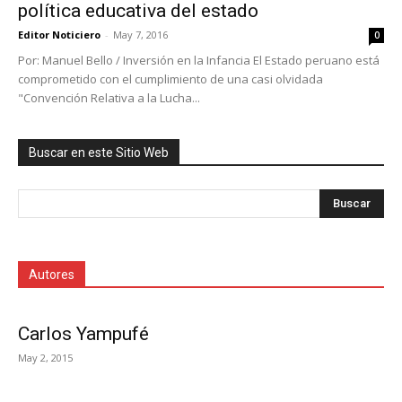
política educativa del estado
Editor Noticiero
-
May 7, 2016
0
Por: Manuel Bello / Inversión en la Infancia El Estado peruano está
comprometido con el cumplimiento de una casi olvidada
"Convención Relativa a la Lucha...
Buscar en este Sitio Web
Autores
Carlos Yampufé
May 2, 2015