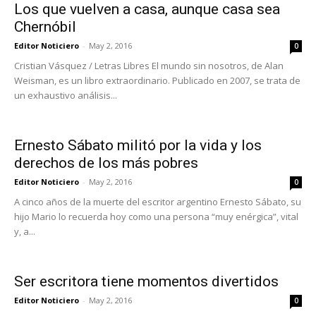
Los que vuelven a casa, aunque casa sea
Chernóbil
Editor Noticiero
-
May 2, 2016
0
Cristian Vásquez / Letras Libres El mundo sin nosotros, de Alan
Weisman, es un libro extraordinario. Publicado en 2007, se trata de
un exhaustivo análisis...
Ernesto Sábato militó por la vida y los
derechos de los más pobres
Editor Noticiero
-
May 2, 2016
0
A cinco años de la muerte del escritor argentino Ernesto Sábato, su
hijo Mario lo recuerda hoy como una persona “muy enérgica”, vital
y, a...
Ser escritora tiene momentos divertidos
Editor Noticiero
-
May 2, 2016
0