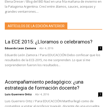
Elena Dreser / Blog del BID Nací en una fría mañana de invierno en
la Patagonia Argentina. Crecí entre álamos, sauces, acequias y
grandes ventarrones....
ARTÍCULOS DE LA EDICIÓN ANTERIOR
La ECE 2015: ¿Lloramos o celebramos?
Eduardo Leon Zamora
-
Abr 4, 2016
1
Eduardo León Zamora / Para EDUCACCIÓN Debo confesar que los
resultados de la ECE-2015, no me sorprenden. Lo que sí me
sorprendieron fueron los resultados...
Acompañamiento pedagógico: ¿una
estrategia de formación docente?
Luis Guerrero Ortiz
-
Abr 4, 2016
1
Luis Guerrero Ortiz / Para EDUCACCIÓN Martha llegó como de
costumbre a visitar al profesor Joaquín, docente de una escuelita